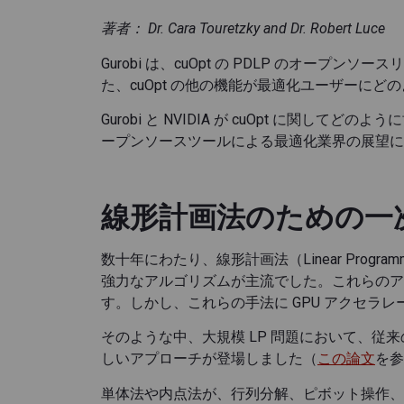
著者： Dr. Cara Touretzky and Dr. Robert Luce
Gurobi は、cuOpt の PDLP のオ
た、cuOpt の他の機能が最適化ユーザーに
Gurobi と NVIDIA が cuOpt に
ープンソースツールによる最適化業界の展望に
線形計画法のための一
数十年にわたり、線形計画法（Linear Program
強力なアルゴリズムが主流でした。これらのア
す。しかし、これらの手法に GPU アクセラ
そのような中、大規模 LP 問題において、
しいアプローチが登場しました（
この論文
を参
単体法や内点法が、行列分解、ピボット操作、