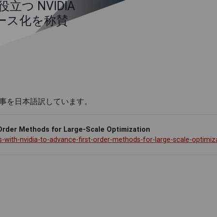
つ NVIDIA
ンソース化を称賛
の記事を日本語訳しています。
Order Methods for Large-Scale Optimization
with-nvidia-to-advance-first-order-methods-for-large-scale-optimiz