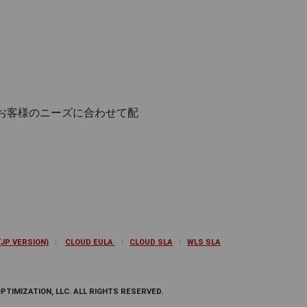
お客様のニーズに合わせて配
JP VERSION)
|
CLOUD EULA
|
CLOUD SLA
|
WLS SLA
IMIZATION, LLC. ALL RIGHTS RESERVED.