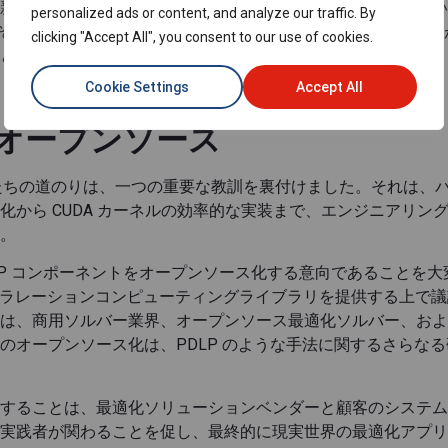
新たな機会を開く開発曲線の始まりに過ぎないことを知ってい
personalized ads or content, and analyze our traffic. By
ル、そしてお客様やコミュニティからのより多くのフィードバッ
clicking "Accept All", you consent to our use of cookies.
と考えています。
Cookie Settings
Accept All
LP とオープンソース
私たちの道のりは、一つの重要な教訓を裏付けました。それは、
化から CUDA カーネルの効率的な実装まで、エンジニアリン
。
リの PDLP コンポーネントをオープンソース化する意向であること
 アクセラレーションコンピューティングライブラリを提供する上で
は、商用ソルバー業界、オープンソース最適化ソルバー、およ
のオープンソース化は、PDLP のような手法に関するさらな
することは、最適化ソリューションベンダーと顧客のシステム
実践者が関わることを促し、最終的に現実世界の最適化アプリ