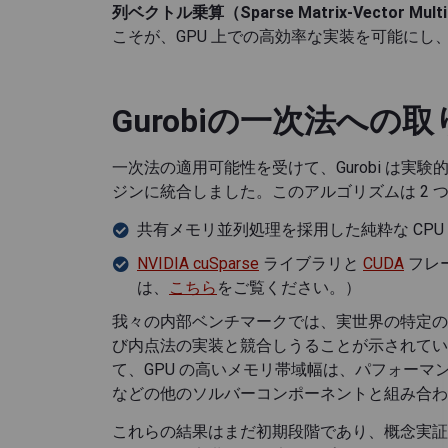
列ベクトル乗算（Sparse Matrix-Vector Multip
こそが、GPU 上での高効率な実装を可能にし
Gurobiの一次法への
一次法の適用可能性を受けて、Gurobi は実験
ジンに統合しました。このアルゴリズムは 2 
共有メモリ並列処理を採用した純粋な CPU
NVIDIA cuSparse
ライブラリと
CUDA
フレ
は、
こちら
をご覧ください。）
我々の内部ベンチマークでは、実世界の特定の大
び内点法の実装と競合しうることが示されていま
て、GPU の高いメモリ帯域幅は、パフォー
などの他のソルバーコンポーネントと組み合わ
これらの結果はまだ初期段階であり、概念実証（P