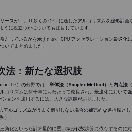
ープンソースリリースが、より多くの GPU に適したアルゴリズムを
どのように役立つかについても注目しています。
関してどのように協力しているかを示すため、GPU アクセラレーショ
ついてまとめました。
次法：新たな選択肢
ming: LP）の分野では、
単体法（Simplex Method）
と
内点法（In
ルゴリズムは何十年にもわたって改良され、最適化において強
レーションを適用するには、大きな課題がありました。
従来のアルゴリズムがうまく機能しない場合の補完的な選択肢とし
照）。
三角化といった計算量的に重い線形代数演算に依存するのに対