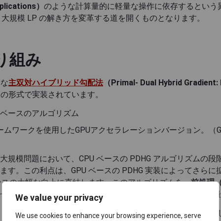
lications）
のような計算量的に軽量な操作に依存するという
、大規模 LP の解き方を変革する道を開くものとなります。
取り組み
的な
主双対ハイブリッド勾配法
（Primal- Dual Hybrid Gradien
つの形式で実装されています。
 ベースのアルゴリズム
ームワークを使用したGPUアクセラレーションバージョン。（G
規模問題において、CPU ベースの PDHG アルゴリズムの
す。この利点は、GPU ベースの PDHG 実装によってさらに
マンスの大幅な向上に直結します。このアルゴリズムを、
前処理（P
せることで、一部の大規模インスタンスにおいて、高精度な最
We value your privacy
roof of Concept）と考えています。しかし、私たち
We use cookies to enhance your browsing experience, serve