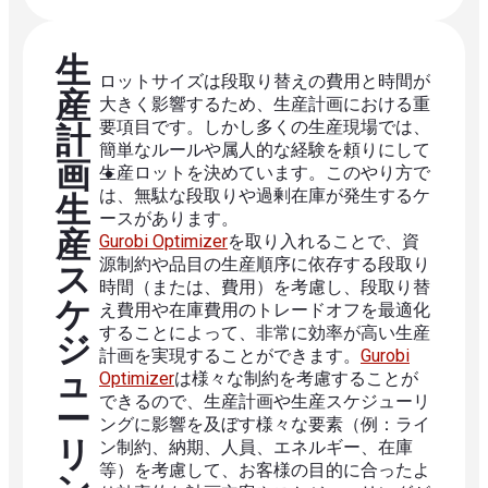
生
ロットサイズは段取り替えの費用と時間が
産
大きく影響するため、生産計画における重
要項目です。しかし多くの生産現場では、
計
簡単なルールや属人的な経験を頼りにして
画・
生産ロットを決めています。このやり方で
は、無駄な段取りや過剰在庫が発生するケ
生
ースがあります。
産
Gurobi Optimizer
を取り入れることで、資
源制約や品目の生産順序に依存する段取り
ス
時間（または、費用）を考慮し、段取り替
ケ
え費用や在庫費用のトレードオフを最適化
することによって、非常に効率が高い生産
ジ
計画を実現することができます。
Gurobi
ュ
Optimizer
は様々な制約を考慮することが
できるので、生産計画や生産スケジューリ
ー
ングに影響を及ぼす様々な要素（例：ライ
リ
ン制約、納期、人員、エネルギー、在庫
等）を考慮して、お客様の目的に合ったよ