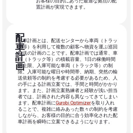
お客様の目的にあった最適な拠点の配
置計画が実現できます。
配
配車計画とは、配送センターから車両（トラッ
車
ク等）を利用して複数の顧客へ物資を運ぶ巡回
輸送の計画のことです。配車計画では通常、車
計
両（トラック等）の積載容量、1日の稼働時間
画
の上限、入庫可能な車両（トラック等）の制
限、入庫可能な曜日や時間帯、納期、突然の輸
送依頼等の制約を考慮する必要があるため、人
の手による計画立案では、手間と時間がかかり
ます。また、計画立案熟練者と経験が浅い担当
者では、計画された内容も異なってきてしまい
ます。配車計画に
Gurobi Optimizer
を取り入れ
ることで、複雑に絡みあった数々の制約を考慮
しながら、お客様の目的に合う効率化された配
車計画を瞬時に立案できるようになります。