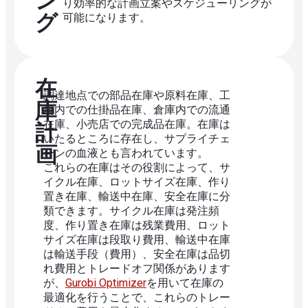
ン
り効率的な計画立案やスケジューリングが
グ
可能になります。
在
調達地点での部品在庫や原料在庫、工
庫
場内での仕掛品在庫、倉庫内での流通
在庫、小売店での完成品在庫。在庫は
計
いたるところに存在し、サプライチェ
画
ーンの血液とも言われています。
これらの在庫はその役割によって、サ
イクル在庫、ロットサイズ在庫、作り
置き在庫、輸送中在庫、安全在庫に分
類できます。サイクル在庫は発注頻
度、作り置き在庫は残業費用、ロット
サイズ在庫は段取り費用、輸送中在庫
は輸送手段（費用）、安全在庫は品切
れ費用とトレードオフ関係があります
が、
Gurobi Optimizer
を用いて在庫の
最適化を行うことで、これらのトレー