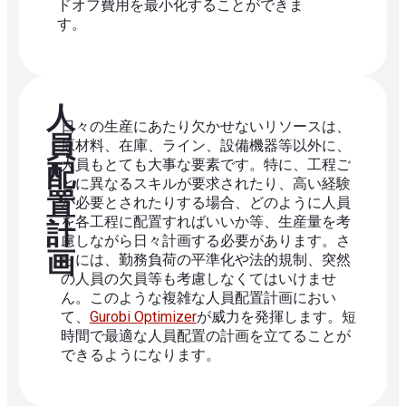
ドオフ費用を最小化することができま
す。
人
日々の生産にあたり欠かせないリソースは、
員
原材料、在庫、ライン、設備機器等以外に、
人員もとても大事な要素です。特に、工程ご
配
とに異なるスキルが要求されたり、高い経験
置
が必要とされたりする場合、どのように人員
を各工程に配置すればいいか等、生産量を考
計
慮しながら日々計画する必要があります。さ
画
らには、勤務負荷の平準化や法的規制、突然
の人員の欠員等も考慮しなくてはいけませ
ん。このような複雑な人員配置計画におい
て、
Gurobi Optimizer
が威力を発揮します。短
時間で最適な人員配置の計画を立てることが
できるようになります。