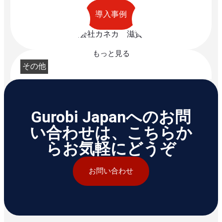
導入事例
株式会社カネカ 滋賀工場
もっと見る
その他
Gurobi Japanへのお問
い合わせは、こちらか
導入事例
国立大学法人 東京海洋大学 海洋学部 流通情報工学
らお気軽にどうぞ
科 久保研究室
お問い合わせ
エネルギー